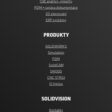
CAE analýzy, výpočty
PDM
–
správa dokumentace
3D skenování
ERP systémy
PRODUKTY
SOLIDWORKS
Simulation
PDM
SolidCAM
SWOOD
CNC STROJ
IS Helios
SOLIDVISION
Kontakty