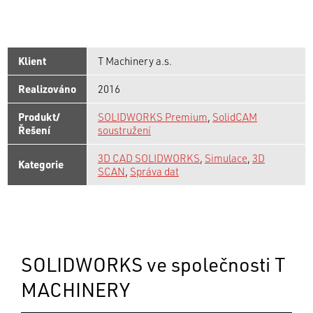
Klient
T Machinery a.s.
Realizováno
2016
Produkt/
SOLIDWORKS Premium
,
SolidCAM
Řešení
soustružení
3D CAD SOLIDWORKS
,
Simulace
,
3D
Kategorie
SCAN
,
Správa dat
SOLIDWORKS ve společnosti T
MACHINERY