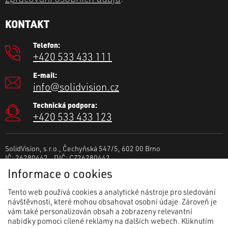
KONTAKT
Telefon:
+420 533 433 111
E-mail:
info@solidvision.cz
Technická podpora:
+420 533 433 123
SolidVision, s.r.o., Čechyňská 547/5, 602 00 Brno
IČ: 26280442 DIČ: CZ26280442
Spisová značka: C 41615 vedená u Krajského soudu v Brně.
Informace o cookies
Tento web používá cookies a analytické nástroje pro sledování
návštěvnosti, které mohou obsahovat osobní údaje. Zároveň je
vám také personalizován obsah a zobrazeny relevantní
nabídky pomoci cílené reklamy na dalších webech. Kliknutím