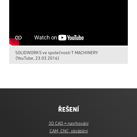
SOLIDWORKS ve společnosti T MACHINERY
(YouTube, 23.03.2016)
ŘEŠENÍ
3D CAD
–
navrhování
CAM, CNC, obrábění