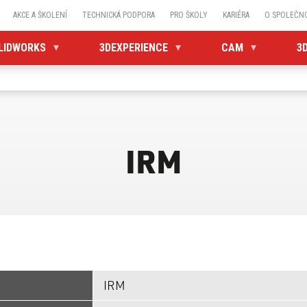
AKCE A ŠKOLENÍ
TECHNICKÁ PODPORA
PRO ŠKOLY
KARIÉRA
O SPOLEČN
LIDWORKS
3DEXPERIENCE
CAM
3
IRM
IRM