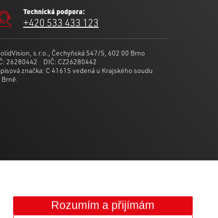
Technická podpora:
+420 533 433 123
olidVision, s.r.o., Čechyňská 547/5, 602 00 Brno
IČ: 26280442 DIČ: CZ26280442
pisová značka: C 41615 vedená u Krajského soudu
 Brně.
Rozumím a přijímám