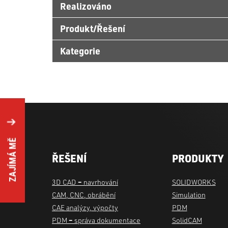
Realizováno
Produkt/Řešení
Kategorie
ZAJÍMÁ MĚ
ŘEŠENÍ
PRODUKTY
3D CAD
–
navrhování
SOLIDWORKS
CAM, CNC, obrábění
Simulation
CAE analýzy, výpočty
PDM
PDM
–
správa dokumentace
SolidCAM