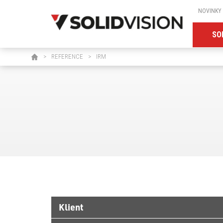
NOVINKY
SO
>
REFERENCE
>
IRM
Klient