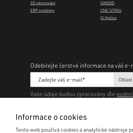
3D skenování
SWOOD
ERP systémy
CNC STROJ
IS Helios
Odebírejte čerstvé informace na váš e-
Vaše údaje budou zpracovány dle
podmí
Informace o cookies
Tento web používá cookies a analytické nástroje 