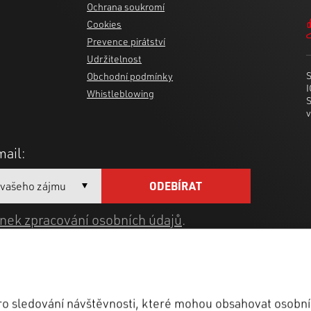
Ochrana soukromí
Cookies
Prevence pirátství
Udržitelnost
S
Obchodní podmínky
Whistleblowing
S
v
mail:
nek zpracování osobních údajů
.
pro sledování návštěvnosti, které mohou obsahovat osobní