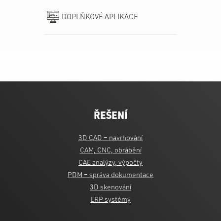
DOPLŇKOVÉ APLIKACE
ŘEŠENÍ
3D CAD
–
navrhování
CAM, CNC, obrábění
CAE analýzy, výpočty
PDM
–
správa dokumentace
3D skenování
ERP systémy