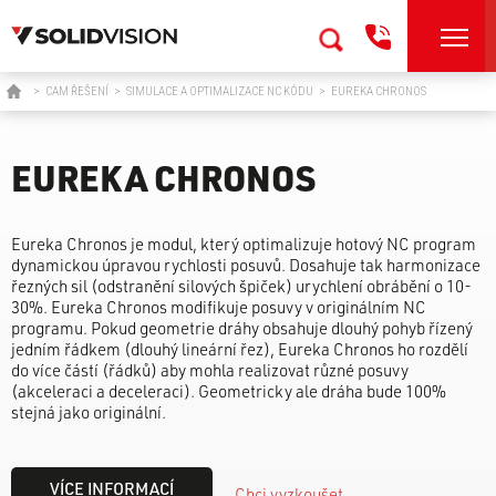
>
CAM ŘEŠENÍ
>
SIMULACE A OPTIMALIZACE NC KÓDU
>
EUREKA CHRONOS
EUREKA CHRONOS
Eureka Chronos je modul, který optimalizuje hotový NC program
dynamickou úpravou rychlosti posuvů. Dosahuje tak harmonizace
řezných sil (odstranění silových špiček) urychlení obrábění o 10-
30%. Eureka Chronos modifikuje posuvy v originálním NC
programu. Pokud geometrie dráhy obsahuje dlouhý pohyb řízený
jedním řádkem (dlouhý lineární řez), Eureka Chronos ho rozdělí
do více částí (řádků) aby mohla realizovat různé posuvy
(akceleraci a deceleraci). Geometricky ale dráha bude 100%
stejná jako originální.
VÍCE INFORMACÍ
Chci vyzkoušet