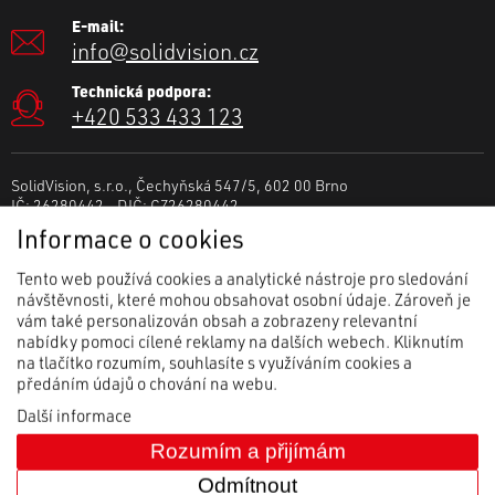
E-mail:
info@solidvision.cz
Technická podpora:
+420 533 433 123
SolidVision, s.r.o., Čechyňská 547/5, 602 00 Brno
IČ: 26280442 DIČ: CZ26280442
Spisová značka: C 41615 vedená u Krajského soudu v Brně.
Informace o cookies
Tento web používá cookies a analytické nástroje pro sledování
návštěvnosti, které mohou obsahovat osobní údaje. Zároveň je
vám také personalizován obsah a zobrazeny relevantní
nabídky pomoci cílené reklamy na dalších webech. Kliknutím
na tlačítko rozumím, souhlasíte s využíváním cookies a
předáním údajů o chování na webu.
Další informace
Rozumím a přijímám
Odmítnout