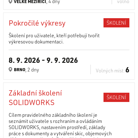
, 4 dny
volno
VELKÉ MEZIŘÍČÍ
Pokročilé výkresy
ŠKOLENÍ
Školení pro uživatele, kteří potřebují tvořit
výkresovou dokumentaci.
8. 9. 2026
-
9. 9. 2026
6
, 2 dny
BRNO
Volných míst:
Základní školení
ŠKOLENÍ
SOLIDWORKS
Cílem pravidelného základního školení je
seznámit uživatele s rozhraním a ovládáním
SOLIDWORKS, nastavením prostředí, základy
práce s dokumenty a vytváření skic, objemových