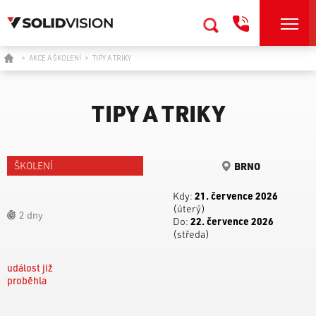
>
AKCE A ŠKOLENÍ
>
TIPY A TRIKY
TIPY A TRIKY
ŠKOLENÍ
BRNO
Kdy:
21. července 2026
(úterý)
2 dny
Do:
22. července 2026
(středa)
událost již
proběhla