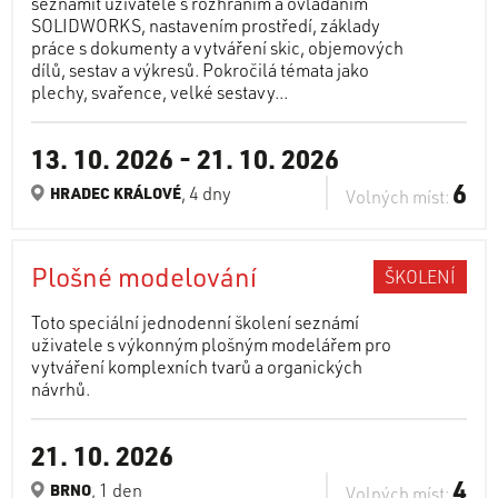
seznámit uživatele s rozhraním a ovládáním
SOLIDWORKS, nastavením prostředí, základy
práce s dokumenty a vytváření skic, objemových
dílů, sestav a výkresů. Pokročilá témata jako
plechy, svařence, velké sestavy...
13. 10. 2026
-
21. 10. 2026
6
, 4 dny
HRADEC KRÁLOVÉ
Volných míst:
Plošné modelování
ŠKOLENÍ
Toto speciální jednodenní školení seznámí
uživatele s výkonným plošným modelářem pro
vytváření komplexních tvarů a organických
návrhů.
21. 10. 2026
4
, 1 den
BRNO
Volných míst: