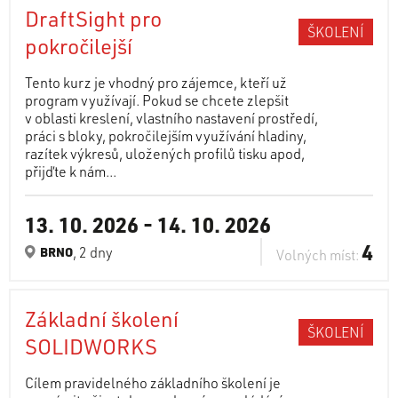
DraftSight pro
ŠKOLENÍ
pokročilejší
Tento kurz je vhodný pro zájemce, kteří už
program využívají. Pokud se chcete zlepšit
v oblasti kreslení, vlastního nastavení prostředí,
práci s bloky, pokročilejším využívání hladiny,
razítek výkresů, uložených profilů tisku apod,
přijďte k nám...
13. 10. 2026
-
14. 10. 2026
4
, 2 dny
BRNO
Volných míst:
Základní školení
ŠKOLENÍ
SOLIDWORKS
Cílem pravidelného základního školení je