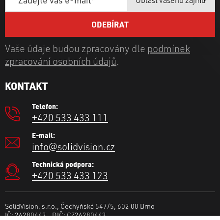
Vaše údaje budou zpracovány dle
podmínek
zpracování osobních údajů
.
KONTAKT
Telefon:
+420 533 433 111
E-mail:
info@solidvision.cz
Technická podpora:
+420 533 433 123
SolidVision, s.r.o., Čechyňská 547/5, 602 00 Brno
IČ: 26280442 DIČ: CZ26280442