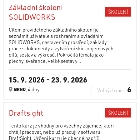
Základní školení
ŠKOLENÍ
SOLIDWORKS
Cílem pravidelného základního školení je
seznámit uživatele s rozhraním a ovládáním
SOLIDWORKS, nastavením prostředí, základy
práce s dokumenty a vytváření skic, objemových
dílů, sestav a výkresů. Pokročilá témata jako
plechy, svařence, velké sestavy...
15. 9. 2026
-
23. 9. 2026
6
, 4 dny
BRNO
Volných míst:
Draftsight
ŠKOLENÍ
Tento kurz je vhodný pro všechny zájemce, kteří
chtějí pracovat, nebo už pracují v softwaru
DraftSight. Určení kurzu je obecné napříč