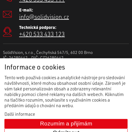
E-mail:
info@solidvision.cz
Technická podpora:
+420 533 433 123
SolidVision, s.r.o., Čechyňská 547/5, 602 00 Brno
IČ: 26280442 DIČ: CZ26280442
Spisová značka: C 41615 vedená u Krajského soudu v Brně.
Informace o cookies
Tento web používá cookies a analytické nástroje pro sledování
návštěvnosti, které mohou obsahovat osobní údaje. Zároveň je
vám také personalizován obsah a zobrazeny relevantní
nabídky pomoci cílené reklamy na dalších webech. Kliknutím
na tlačítko rozumím, souhlasíte s využíváním cookies a
předáním údajů o chování na webu.
Další informace
Rozumím a přijímám