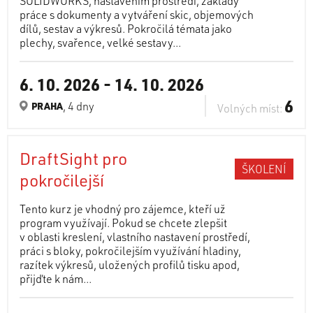
SOLIDWORKS, nastavením prostředí, základy
práce s dokumenty a vytváření skic, objemových
dílů, sestav a výkresů. Pokročilá témata jako
plechy, svařence, velké sestavy...
6. 10. 2026
-
14. 10. 2026
6
, 4 dny
PRAHA
Volných míst:
DraftSight pro
ŠKOLENÍ
pokročilejší
Tento kurz je vhodný pro zájemce, kteří už
program využívají. Pokud se chcete zlepšit
v oblasti kreslení, vlastního nastavení prostředí,
práci s bloky, pokročilejším využívání hladiny,
razítek výkresů, uložených profilů tisku apod,
přijďte k nám...