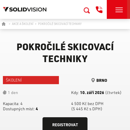
>
AKCE A ŠKOLENÍ
>
POKROČILÉ SKICOVACÍ TECHNIKY
POKROČILÉ SKICOVACÍ
TECHNIKY
ŠKOLENÍ
BRNO
1 den
Kdy:
10. září 2026
(čtvrtek)
Kapacita:
4
4 500 Kč bez DPH
Dostupných míst:
4
(5 445 Kč s DPH)
REGISTROVAT