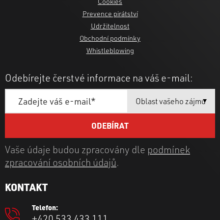
Cookies
Prevence pirátství
Udržitelnost
Obchodní podmínky
Whistleblowing
Odebírejte čerstvé informace na váš e-mail:
Vaše údaje budou zpracovány dle
podmínek
zpracování osobních údajů
.
KONTAKT
Telefon:
+420 533 433 111