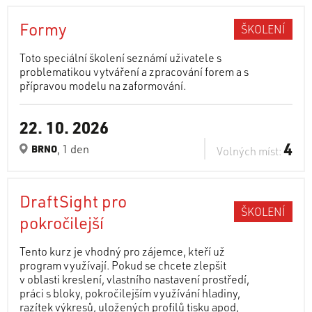
Formy
ŠKOLENÍ
Toto speciální školení seznámí uživatele s
problematikou vytváření a zpracování forem a s
přípravou modelu na zaformování.
22. 10. 2026
4
, 1 den
BRNO
Volných míst:
DraftSight pro
ŠKOLENÍ
pokročilejší
Tento kurz je vhodný pro zájemce, kteří už
program využívají. Pokud se chcete zlepšit
v oblasti kreslení, vlastního nastavení prostředí,
práci s bloky, pokročilejším využívání hladiny,
razítek výkresů, uložených profilů tisku apod,