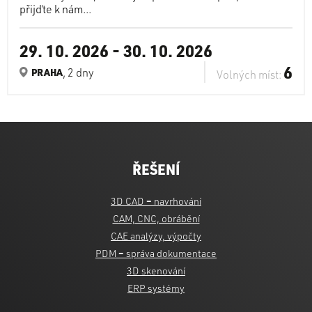
přijďte k nám...
29. 10. 2026
-
30. 10. 2026
6
, 2 dny
PRAHA
Volných míst:
ŘEŠENÍ
3D CAD
–
navrhování
CAM, CNC, obrábění
CAE analýzy, výpočty
PDM
–
správa dokumentace
3D skenování
ERP systémy